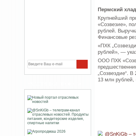
Пермский хлад
Крупнейший пр
«Созвезие», по
рублей. Выручка
Финансовые ре
«ПХК „Созвездие
рублей», — ука
ООО ПХК «Созве
предшественни
„Созвездие“. В
13 млн рублей,
УЧАСТНИКИ ПРОЕКТА