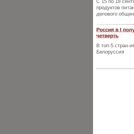
С 15 по 18 сен
продуктов пита
делового общен
Россия в I по
четверть
В топ-5 стран-
Белоруссия