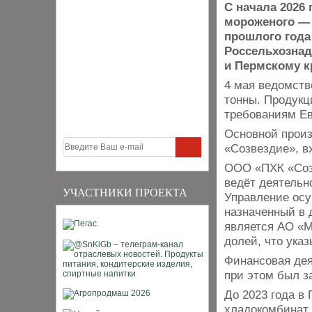
С начала 2026 
мороженого — 
прошлого года
Россельхознад
и Пермскому к
4 мая ведомств
тонны. Продукц
требованиям Ев
Основной произ
«Созвездие», в
ООО «ПХК «Созв
ведёт деятельн
УЧАСТНИКИ ПРОЕКТА
Управление осу
назначенный в 
является АО «М
долей, что ука
Финансовая дея
при этом был з
До 2023 года в
хладокомбинат 