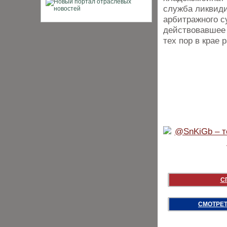
служба ликвиди
арбитражного с
действовавшее 
тех пор в крае
С
СМОТРЕТ