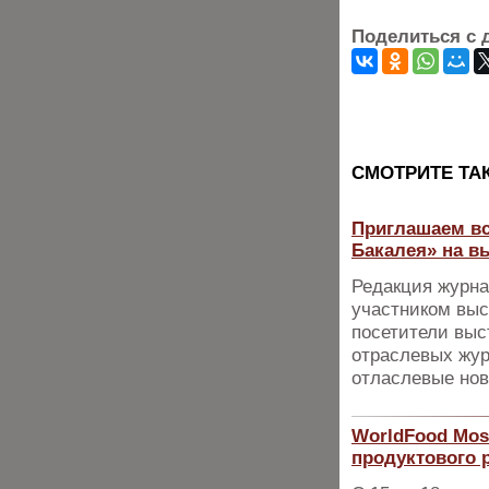
Поделиться с 
CМОТРИТЕ ТА
Приглашаем вс
Бакалея» на в
Редакция журна
участником выс
посетители выс
отраслевых жур
отласлевые нов
WorldFood Mos
продуктового 