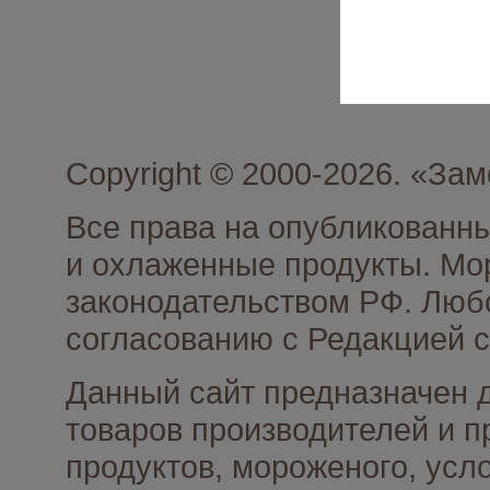
Copyright © 2000-2026. «З
Все права на опубликованн
и охлаженные продукты. Мо
законодательством РФ. Люб
согласованию с Редакцией с
Данный сайт предназначен 
товаров производителей и 
продуктов, мороженого, усл