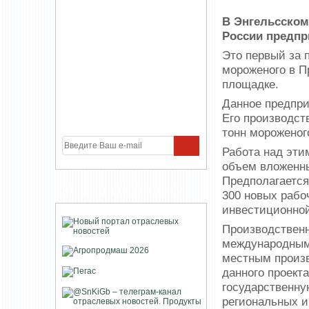
В Энгельсском
России предпр
Это первый за 
мороженого в П
площадке.
Данное предпри
Его производст
тонн мороженог
Работа над эти
объем вложенны
Предполагается,
УЧАСТНИКИ ПРОЕКТА
300 новых рабо
инвестиционной
Производственн
международными
местным произ
данного проек
государственну
региональных и