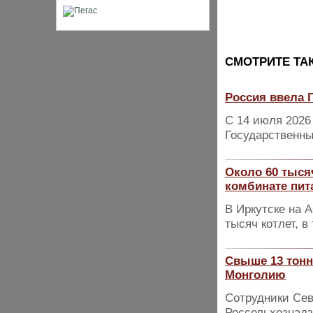
CМОТРИТЕ ТА
Россия ввела 
С 14 июля 2026
Государственны
Около 60 тыся
комбинате пит
В Иркутске на 
тысяч котлет, 
Свыше 13 тонн
Монголию
Сотрудники Сев
Россельхознадз