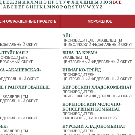
Д
Е
Ё
Ж
З
И
Й
К
Л
М
Н
О
П
Р
С
Т
У
Ф
Х
Ц
Ч
Ш
Щ
Ы
Э
Ю
Я
ВСЕ
A
B
C
D
E
F
G
H
I
J
K
L
M
N
O
P
Q
R
S
T
U
V
W
X
Y
Z
 И ОХЛАЖДЕННЫЕ ПРОДУКТЫ
МОРОЖЕНОЕ
АЙС
ПРОИЗВОДИТЕЛЬ, ВЛАДЕЛЕЦ ТМ
ЕДЕРАЛЬНЫЙ ОКРУГ
ПРИВОЛЖСКИЙ ФЕДЕРАЛЬНЫЙ ОКРУГ
ЛТАЙСКАЯ-2
ВИВА ЛА КРЕМА
РОИЗВОДИТЕЛЬ
ВЛАДЕЛЕЦ ТМ
ЕРАЛЬНЫЙ ОКРУГ
ЦЕНТРАЛЬНЫЙ ФЕДЕРАЛЬНЫЙ ОКРУГ
КА «АКАШЕВСКАЯ»
ИНМАРКО-ТРЕЙД
Ь
ПРОИЗВОДИТЕЛЬ
ЕДЕРАЛЬНЫЙ ОКРУГ
ЦЕНТРАЛЬНЫЙ ФЕДЕРАЛЬНЫЙ ОКРУГ
ИЕ ГРАНУЛИРОВАННЫЕ
КИРОВСКИЙ ХЛАДОКОМБИНАТ
ПРОИЗВОДИТЕЛЬ
ПРИВОЛЖСКИЙ ФЕДЕРАЛЬНЫЙ ОКРУГ
, ВЛАДЕЛЕЦ ТМ
ЕДЕРАЛЬНЫЙ ОКРУГ
КОРЕНОВСКИЙ МОЛОЧНО-
КОНСЕРВНЫЙ КОМБИНАТ
Ь
ПРОИЗВОДИТЕЛЬ
ЕДЕРАЛЬНЫЙ ОКРУГ
ЮЖНЫЙ ФЕДЕРАЛЬНЫЙ ОКРУГ
ЕК»
КУРСКИЙ ХЛАДОКОМБИНАТ
, ВЛАДЕЛЕЦ ТМ
ПРОИЗВОДИТЕЛЬ