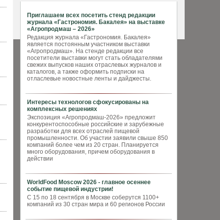
Приглашаем всех посетить стенд редакции
журнала «Гастрономия. Бакалея» на выставке
«Агропродмаш – 2026»
Редакция журнала «Гастрономия. Бакалея»
является постоянным участником выставки
«Агропродмаш». На стенде редакции все
посетители выставки могут стать обладателями
свежих выпусков наших отраслевых журналов и
каталогов, а также оформить подписки на
отласлевые новостные ленты и дайджесты.
Интересы технологов сфокусированы на
комплексных решениях
Экспозиция «Агропродмаш-2026» предложит
конкурентоспособные российские и зарубежные
разработки для всех отраслей пищевой
промышленности. Об участии заявили свыше 850
компаний более чем из 20 стран. Планируется
много оборудования, причем оборудования в
действии
WorldFood Moscow 2026 - главное осеннее
событие пищевой индустрии!
С 15 по 18 сентября в Москве соберутся 1100+
компаний из 30 стран мира и 60 регионов России