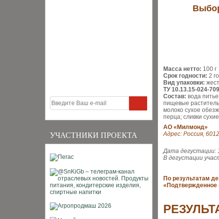
Выбор
Масса нетто:
100 г
Срок годности:
2 г
Вид упаковки:
жест
ТУ 10.13.15-024-70
Состав:
вода питье
пищевые растительн
молоко сухое обезжи
перца; сливки сухи
AО «Милмонд»
Адрес: Россия, 6012
УЧАСТНИКИ ПРОЕКТА
Дата дегустации: 
В дегустации учас
По результатам де
«Подтвержденное 
РЕЗУЛЬТ