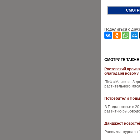
СМОТР
Поделиться с дру
CМОТРИТЕ ТАКЖЕ
Ростовский произв
благодаря новому
ПКФ «Маяк» из Зерн
растительного мяса
Потребители Подмо
В Подмосковье в 20
развитию рыбоводст
Дайджест новостей
Рассылка журнала "