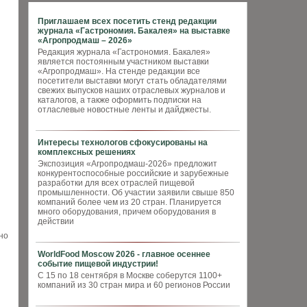
Приглашаем всех посетить стенд редакции
журнала «Гастрономия. Бакалея» на выставке
«Агропродмаш – 2026»
Редакция журнала «Гастрономия. Бакалея»
является постоянным участником выставки
«Агропродмаш». На стенде редакции все
посетители выставки могут стать обладателями
свежих выпусков наших отраслевых журналов и
каталогов, а также оформить подписки на
отласлевые новостные ленты и дайджесты.
Интересы технологов сфокусированы на
комплексных решениях
Экспозиция «Агропродмаш-2026» предложит
конкурентоспособные российские и зарубежные
разработки для всех отраслей пищевой
промышленности. Об участии заявили свыше 850
компаний более чем из 20 стран. Планируется
много оборудования, причем оборудования в
действии
но
WorldFood Moscow 2026 - главное осеннее
событие пищевой индустрии!
С 15 по 18 сентября в Москве соберутся 1100+
компаний из 30 стран мира и 60 регионов России