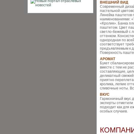
ВНЕШНИЙ ВИД
Современный дизай
пастельной цветово
Линейка паштетов 
наименованиями: «
«Кролик». Банка п
паштетом. Цвет па
светло-бежевый с 
оттенком. Консист
однородная по всей 
соответствует треб
предъявляемым к д
Поверхность паштет
АРОМАТ
Букет сбалансиров
вместе с тем не р
составляющие, цел
деликатный свежий
приятно переплета
кролика, легкие отт
сливочные ноты. Вс
ВКУС
Гармоничный вкус д
эксперты отметили 
подходит как для е
особых случаев.
КОМПАН