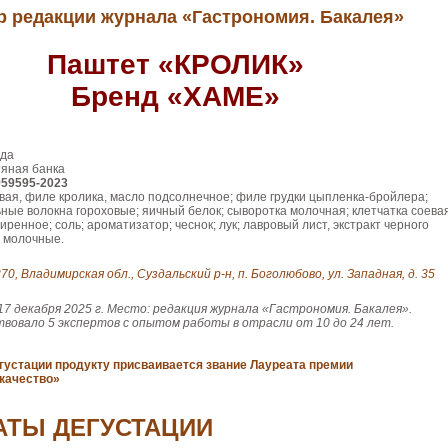
 редакции журнала «Гастрономия. Бакалея»
Паштет «КРОЛИК»
Бренд «ХАМЕ»
ода
яная банка
959595-2023
вая, филе кролика, масло подсолнечное; филе грудки цыпленка-бройлера;
ые волокна гороховые; яичный белок; сыворотка молочная; клетчатка соевая
ренное; соль; ароматизатор; чеснок; лук; лавровый лист, экстракт черного
е молочные.
70, Владимирская обл., Суздальский р-н, п. Боголюбово, ул. Западная, д. 35
17 декабря 2025 г. Место: редакция журнала «Гастрономия. Бакалея».
твовало 5 экспертов с опытом работы в отрасли от 10 до 24 лет.
густации продукту присваивается звание Лауреата премии
качество»
АТЫ ДЕГУСТАЦИИ