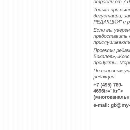
отрасли от 7 д
Только при вы
дегустации, з
РЕДАКЦИИ" и р
Если вы уверен
предоставить е
прислушивают
Проекты редак
Бакалея»,«Конс
продукты. Моро
По вопросам у
редакции:
+7 (495) 789-
4696ir="ltr">
(многоканальн
e-mail: gb@my-