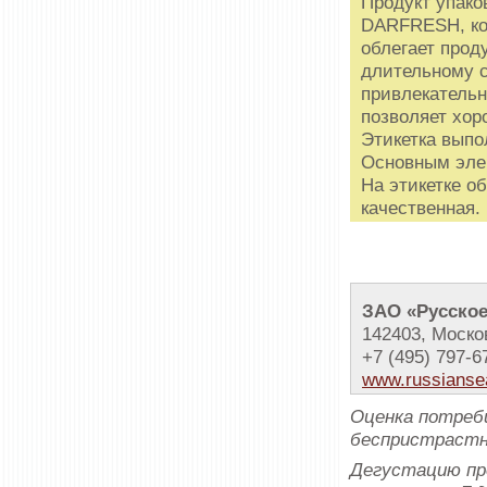
Продукт упако
DARFRESH, ко
облегает проду
длительному с
привлекательн
позволяет хор
Этикетка выпо
Основным элем
На этикетке о
качественная.
ЗАО «Русское
142403, Москов
+7 (495) 797-6
www.russianse
Оценка потреб
беспристрастн
Дегустацию пр