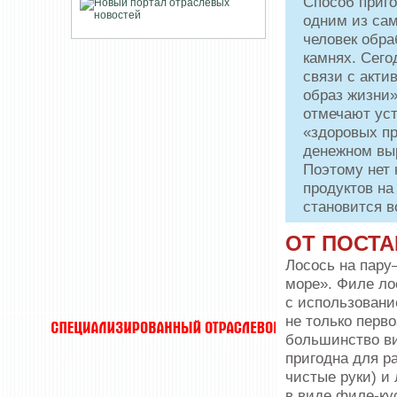
Способ приго
одним из сам
человек обра
камнях. Сего
связи с акт
образ жизни»
отмечают ус
«здоровых пр
денежном выр
Поэтому нет 
продуктов на
становится в
ОТ ПОСТ
Лосось на пару
море». Филе ло
с использовани
не только перв
большинство ви
пригодна для ра
чистые руки) и 
в виде филе-кус