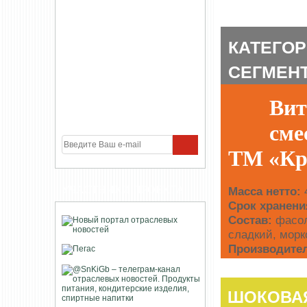
КАТЕГОР
СЕГМЕНТ:
Вит
сме
ТМ «Кр
УЧАСТНИКИ ПРОЕКТА
Масса нетто:
4
Срок хранени
Состав:
фасол
сладкий, морк
Производите
ШОКОВА