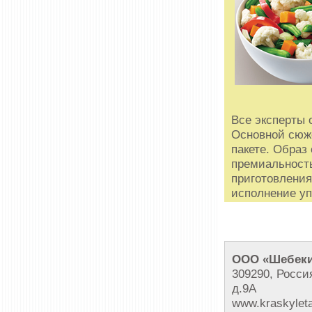
Все эксперты 
Основной сюж
пакете. Образ
премиальность
приготовления
исполнение уп
ООО «Шебеки
309290, Росси
д.9А
www.kraskyleta