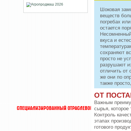
Шоковая замо
веществ боль
погребах ил
остается пор
Несомненный 
вкуса и есте
температура
сохраняют вс
просто не ус
разрушают их
отличить от с
же они по оп
также просто,
ОТ ПОСТ
Важным преиму
сырья, которое
Контроль качес
этапах произво
готового проду