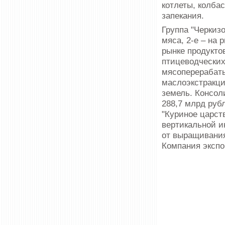
котлеты, колбас
запекания.
Группа "Черкизо
мяса, 2-е – на 
рынке продукто
птицеводческих
мясоперерабат
маслоэкстракци
земель. Консол
288,7 млрд рубл
"Куриное царст
вертикальной и
от выращивания
Компания экспо