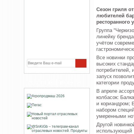
Сезон гриля о
любителей бар
ресторанного 
Группа "Черкиз
линейку бренда
учётом совреме
гастрономическ
Все новинки пр
высоких станда
потребителей, 
запуск позволи
категории прод
УЧАСТНИКИ ПРОЕКТА
В апреле ассор
колбасок: Балк
и кориандром; 
набором специй
умеренными нот
Другой новинко
использующий 