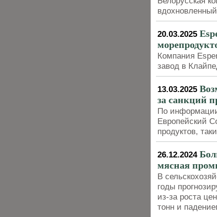
Белорусская к
вдохновленный
Esp
20.03.2025
морепродукто
Компания Esper
завод в Клайпе
Воз
13.03.2025
за санкций п
По информации
Европейский С
продуктов, так
Бол
26.12.2024
мясная пром
В сельскохозяй
годы прогнозир
из-за роста це
тонн и падение