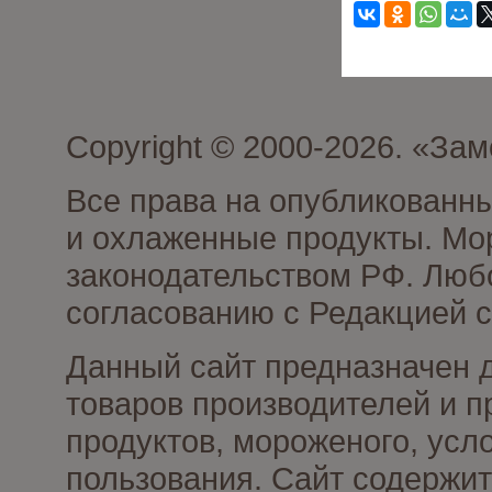
Copyright © 2000-2026. «З
Все права на опубликованн
и охлаженные продукты. Мо
законодательством РФ. Люб
согласованию с Редакцией с
Данный сайт предназначен 
товаров производителей и 
продуктов, мороженого, усл
пользования. Сайт содержи