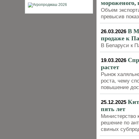
мороженого, 
Объем экспорта
превысив пока
В М
26.03.2026
продаже к Па
В Беларуси к П
Спр
19.03.2026
растет
Рынок халяльно
роста, чему сп
повышение дост
Кит
25.12.2025
пять лет
Министерство 
решение по ан
свиных субпро