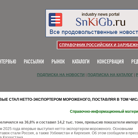
СПРАВОЧНИК РОССИЙСКИХ И ЗАРУБЕЖ
НТЕРВЬЮ
РАССЫЛКИ
РЫНОК
КАТАЛОГИ
КОНСЕРВАЦИЯ
РЕ
ПОДПИСКА НА НОВОСТИ
|
ПОДПИСКА НА КАТАЛОГ
|
ВЫЕ СТАЛ НЕТТО-ЭКСПОРТЕРОМ МОРОЖЕНОГО, ПОСТАВЛЯЯ В ТОМ ЧИС
Справочно-информационный матер
еличился на 36,8% и составил 14,2 тыс. тонн, превысив показатели импор
ам 2025 года впервые выступил нетто-экспортером мороженого. Основными
авок стали Россия, а также Узбекистан и Киргизия. Об этом сообщили в пресс
а Казахстана.