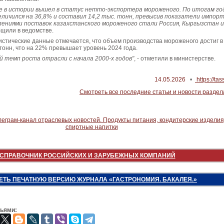
е в истории вышел в статус нетто-экспортера мороженого. По итогам го
еличился на 36,8% и составил 14,2 тыс. тонн, превысив показатели импорт
ениями поставок казахстанского мороженого стали Россия, Кыргызстан и
общили в ведомстве.
истические данные отмечается, что объем производства мороженого достиг в
 тонн, что на 22% превышает уровень 2024 года.
й темп роста отрасли с начала 2000-х годов"
, - отметили в министерстве.
14.05.2026
•
https://tas
Смотреть все последние статьи и новости раздел
СПРАВОЧНИК РОССИЙСКИХ И ЗАРУБЕЖНЫХ КОМПАНИЙ
ЕТЬ ПЕЧАТНУЮ ВЕРСИЮ ЖУРНАЛА «ГАСТРОНОМИЯ. БАКАЛЕЯ.»
зьями: