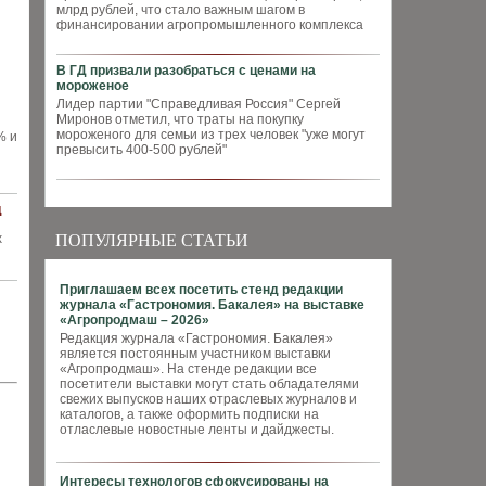
млрд рублей, что стало важным шагом в
финансировании агропромышленного комплекса
В ГД призвали разобраться с ценами на
мороженое
Лидер партии "Справедливая Россия" Сергей
Миронов отметил, что траты на покупку
мороженого для семьи из трех человек "уже могут
% и
превысить 400-500 рублей"
д
х
ПОПУЛЯРНЫЕ СТАТЬИ
Приглашаем всех посетить стенд редакции
журнала «Гастрономия. Бакалея» на выставке
«Агропродмаш – 2026»
Редакция журнала «Гастрономия. Бакалея»
является постоянным участником выставки
«Агропродмаш». На стенде редакции все
посетители выставки могут стать обладателями
свежих выпусков наших отраслевых журналов и
каталогов, а также оформить подписки на
отласлевые новостные ленты и дайджесты.
Интересы технологов сфокусированы на