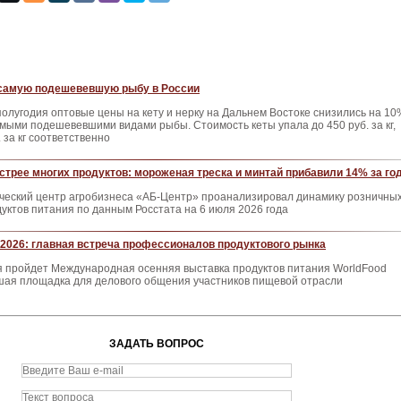
самую подешевевшую рыбу в России
полугодия оптовые цены на кету и нерку на Дальнем Востоке снизились на 10
амыми подешевевшими видами рыбы. Стоимость кеты упала до 450 руб. за кг,
 за кг соответственно
трее многих продуктов: мороженая треска и минтай прибавили 14% за го
ческий центр агробизнеса «АБ-Центр» проанализировал динамику розничны
дуктов питания по данным Росстата на 6 июля 2026 года
2026: главная встреча профессионалов продуктового рынка
ря пройдет Международная осенняя выставка продуктов питания WorldFood
ая площадка для делового общения участников пищевой отрасли
ЗАДАТЬ ВОПРОС