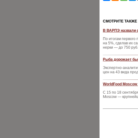
CМОТРИТЕ ТАКЖЕ
В ВАРПЭ назвали 
По итогам первого 
на 5%, сделав их с
нерки — до 750 руб.
Рыба дорожает быс
Экспертно-аналити
цен на 43 вида про
WorldFood Moscow 
С 15 по 18 сентяб
Moscow — крупнейш