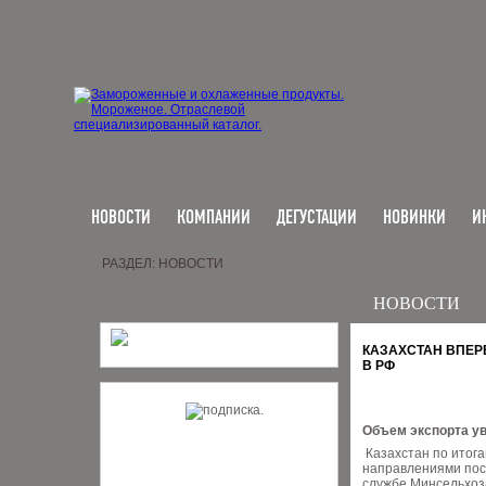
НОВОСТИ
КОМПАНИИ
ДЕГУСТАЦИИ
НОВИНКИ
И
РАЗДЕЛ: НОВОСТИ
НОВОСТИ
КАЗАХСТАН ВПЕР
В РФ
Объем экспорта ув
Казахстан по итог
направлениями пост
службе Минсельхоз