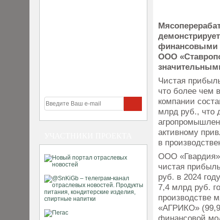
Мясоперераба
демонстрирует
финансовыми 
ООО «Ставропо
значительными 
Чистая прибыль
что более чем 
компании соста
млрд руб., что
агропромышленн
активному при
УЧАСТНИКИ ПРОЕКТА
в производстве
ООО «Гвардия» 
чистая прибыль
руб. в 2024 год
7,4 млрд руб. 
производстве 
«АГРИКО» (99,9
финансовой мод