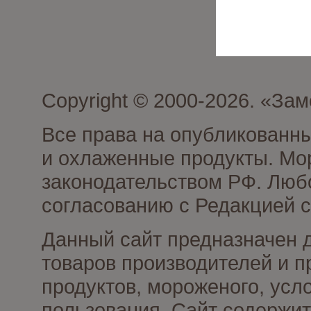
Copyright © 2000-2026. «З
Все права на опубликованн
и охлаженные продукты. Мо
законодательством РФ. Люб
согласованию с Редакцией с
Данный сайт предназначен 
товаров производителей и 
продуктов, мороженого, усл
пользования. Сайт содержи