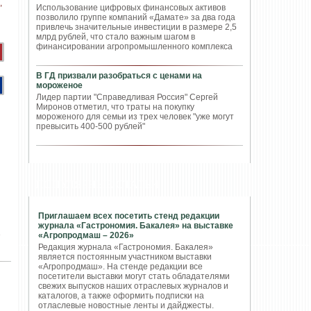
Использование цифровых финансовых активов
позволило группе компаний «Дамате» за два года
привлечь значительные инвестиции в размере 2,5
млрд рублей, что стало важным шагом в
финансировании агропромышленного комплекса
В ГД призвали разобраться с ценами на
мороженое
Лидер партии "Справедливая Россия" Сергей
Миронов отметил, что траты на покупку
мороженого для семьи из трех человек "уже могут
превысить 400-500 рублей"
ПОПУЛЯРНЫЕ СТАТЬИ
Приглашаем всех посетить стенд редакции
журнала «Гастрономия. Бакалея» на выставке
е
«Агропродмаш – 2026»
Редакция журнала «Гастрономия. Бакалея»
является постоянным участником выставки
«Агропродмаш». На стенде редакции все
посетители выставки могут стать обладателями
свежих выпусков наших отраслевых журналов и
каталогов, а также оформить подписки на
отласлевые новостные ленты и дайджесты.