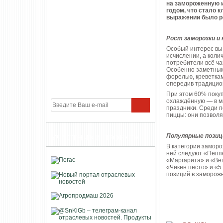
на замороженную 
годом, что стало 
выражении было ре
Рост заморозки и
Особый интерес вы
исчислении, а коли
потребители всё ч
Особенно заметным
форелью, креветкам
опередив традицио
При этом 60% покуп
охлаждённую — в ма
праздники. Среди п
пиццы: они позволя
Популярные позиц
УЧАСТНИКИ ПРОЕКТА
В категории заморо
ней следуют «Пеппе
«Маргарита» и «Ве
«Чикен песто» и «5
позиций в заморож