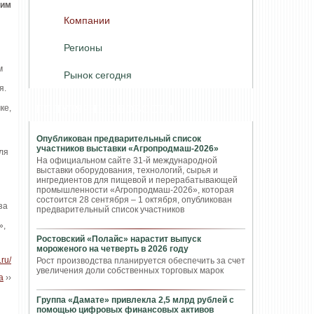
щим
Компании
Регионы
м
Рынок сегодня
я.
ке,
ПОПУЛЯРНЫЕ НОВОСТИ
Опубликован предварительный список
участников выставки «Агропродмаш-2026»
ля
На официальном сайте 31-й международной
выставки оборудования, технологий, сырья и
ингредиентов для пищевой и перерабатывающей
промышленности «Агропродмаш-2026», которая
состоится 28 сентября – 1 октября, опубликован
за
предварительный список участников
»,
Ростовский «Полайс» нарастит выпуск
мороженого на четверть в 2026 году
.ru/
Рост производства планируется обеспечить за счет
увеличения доли собственных торговых марок
а
››
Группа «Дамате» привлекла 2,5 млрд рублей с
помощью цифровых финансовых активов