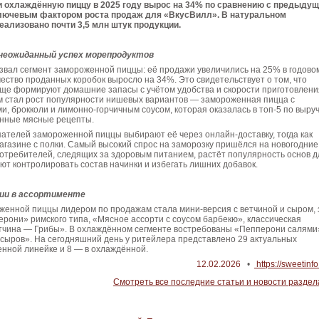
и охлаждённую пиццу в 2025 году вырос на 34% по сравнению с предыду
ключевым фактором роста продаж для «ВкусВилл». В натуральном
ализовано почти 3,5 млн штук продукции.
 неожиданный успех морепродуктов
звал сегмент замороженной пиццы: её продажи увеличились на 25% в годово
чество проданных коробок выросло на 34%. Это свидетельствует о том, что
аще формируют домашние запасы с учётом удобства и скорости приготовлени
 стал рост популярности нишевых вариантов — замороженная пицца с
и, брокколи и лимонно-горчичным соусом, которая оказалась в топ-5 по выруч
нные мясные рецепты.
ателей замороженной пиццы выбирают её через онлайн-доставку, тогда как
газине с полки. Самый высокий спрос на заморозку пришёлся на новогодние
отребителей, следящих за здоровым питанием, растёт популярность основ д
ют контролировать состав начинки и избегать лишних добавок.
ии в ассортименте
женной пиццы лидером по продажам стала мини-версия с ветчиной и сыром, 
рони» римского типа, «Мясное ассорти с соусом барбекю», классическая
тчина — Грибы». В охлаждённом сегменте востребованы «Пепперони салями
 сыров». На сегодняшний день у ритейлера представлено 29 актуальных
енной линейке и 8 — в охлаждённой.
12.02.2026
•
https://sweetinfo
Смотреть все последние статьи и новости раздел