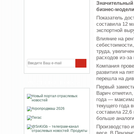
Значительный 
бизнес-модели
Показатель дос
составила 12 м
экспортной выр
Влияние на рен
себестоимости,
труда, увеличе
расходов из-за
Компания прове
развития на пя
перешла на див
УЧАСТНИКИ ПРОЕКТА
Первый замести
Варич отметил, 
года — максима
текущего года 
составила 22,6
больше аналоги
Производство и
весе. В Пензен