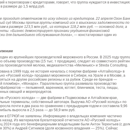
ий к переговорам с кредиторами, говорит, что группа нуждается в инвестиция
в размере до 1,5 млрд руб.
же проходит ответчиком по иску одного из кредиторов. 22 апреля Озон Бан
ый суд Москвы против группы компаний иск о взыскании задолженности по
м в размере 123,5 млн руб., из которых 118,2 млн руб. — основной долг, а
енты. «Бизнес демонстрирует признаки ухудшения финансовой
ски для дальнейшего обслуживания долга»
, — констатировал один из
олжнике
один из крупнейших производителей мороженого в России. В 2025 году групп
по объему производства (15 тыс. т продукции), следует из совместного рейтин
а производителей молока, медиаагентства «Милкньюс» и Streda Consulting.
вана в 1999 году, ее история началась с покупки фабрики «Алтайхолод» в
но «Русский холод» продавал мороженое в Сибири, на Урале и в Москве, а
яться на другие российские регионы и за рубеж. Среди ее брендов —
ой пломбир», «Монарх». Параллельно группа развивала производство
абрикатов — пельменей, вареников, котлет, блинчиков, теста, пиццы,
енных овощей и морепродуктов.
ов «Русского холода» — две фабрики в Подмосковье и Алтайском крае,
льные терминалы, собственный автопарк. Выручка АО «Русский холодъ» по
ыросла почти в два раза по сравнению с предыдущим годом и составила 9,96
рибыль выросла в 2,5 раза — до 58,9 млн руб.
ии в ЕГРЮЛ не заявлены. Информацию о владельцах компания частично
а назад. Из материалов бухгалтерской отчетности АО «Русский холодъ»
нец 2024 года его бенефициарными владельцами были Антон Терентьев (с дол
я 30%) и Андрей Ситников (доля косвенного владения — 25%). Сейчас