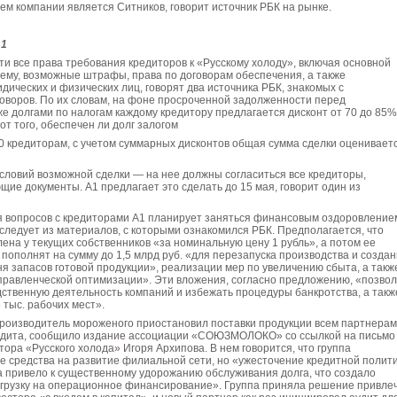
м компании является Ситников, говорит источник РБК на рынке.
А1
ти все права требования кредиторов к «Русскому холоду», включая основной
нему, возможные штрафы, права по договорам обеспечения, а также
дических и физических лиц, говорят два источника РБК, знакомых с
оворов. По их словам, на фоне просроченной задолженности перед
же долгами по налогам каждому кредитору предлагается дисконт от 70 до 85
от того, обеспечен ли долг залогом
0 кредиторам, с учетом суммарных дисконтов общая сумма сделки оценивает
словий возможной сделки — на нее должны согласиться все кредиторы,
ие документы. А1 предлагает это сделать до 15 мая, говорит один из
я вопросов с кредиторами А1 планирует заняться финансовым оздоровление
 следует из материалов, с которыми ознакомился РБК. Предполагается, что
лена у текущих собственников «за номинальную цену 1 рубль», а потом ее
пополнят на сумму до 1,5 млрд руб. «для перезапуска производства и созда
я запасов готовой продукции», реализации мер по увеличению сбыта, а такж
правленческой оптимизации». Эти вложения, согласно предложению, «позво
ственную деятельность компаний и избежать процедуры банкротства, а такж
 тыс. рабочих мест».
производитель мороженого приостановил поставки продукции всем партнерам
удита, сообщило издание ассоциации «СОЮЗМОЛОКО» со ссылкой на письмо
тора «Русского холода» Игоря Архипова. В нем говорится, что группа
 средства на развитие филиальной сети, но «ужесточение кредитной полит
 привело к существенному удорожанию обслуживания долга, что создало
грузку на операционное финансирование». Группа приняла решение привле