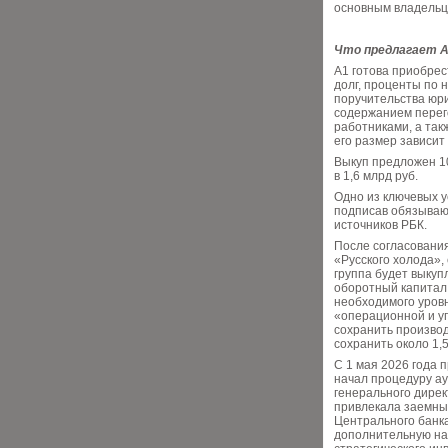
основным владельце
Что предлагает 
А1 готова приобрес
долг, проценты по 
поручительства юри
содержанием перег
работниками, а так
его размер зависит 
Выкуп предложен 1
в 1,6 млрд руб.
Одно из ключевых у
подписав обязывающ
источников РБК.
После согласовани
«Русского холода»,
группа будет выкуп
оборотный капитал 
необходимого уровн
«операционной и у
сохранить производ
сохранить около 1,5
С 1 мая 2026 года 
начал процедуру а
генерального дирек
привлекала заемные
Центрального банка
дополнительную на