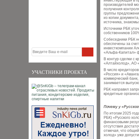
инвестирующая в п
производителей мо
получения контроля
группы предложение
из копии документа
источника, знакомы
Источники РБК уточ
собственников 100%
Собеседники РБК н
обеспечены за счет
инвесткомпании Але
«Альфа-Капитал» фо
В контур сделки с 
«Алтайхолод», АО «
В число кредиторов
УЧАСТНИКИ ПРОЕКТА
«Россия» и «Аванга
коммерческий банк,
занимается выпуск
РБК направил запро
кредитные организа
Почему у «Русског
По итогам 2025 год
РБК) «Русского хол
финансовыми резуль
отсутствия достато
отмечая, что общий
холод» уже допусти