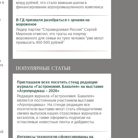
х в
млрд рублей, что стало важным шагом в
финансировании агропромышленного комплекса
к
В ГД призвали разобраться с ценами на
мороженое
Лидер партии "Справедливая Россия" Сергей
Миронов отметил, что траты на покупку
мороженого для семьи из трех человек "уже могут
превысить 400-500 рублей"
а
га
ПОПУЛЯРНЫЕ СТАТЬИ
Приглашаем всех посетить стенд редакции
журнала «Гастрономия. Бакалея» на выставке
«Агропродмаш – 2026»
Редакция журнала «Гастрономия. Бакалея»
является постоянным участником выставки
«Агропродмаш». На стенде редакции все
посетители выставки могут стать обладателями
свежих выпусков наших отраслевых журналов и
каталогов, а также оформить подписки на
отласлевые новостные ленты и дайджесты.
ей
Интересы технологов сфокусированы на