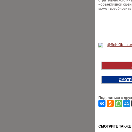
стратегического ин
«объективной оценк
может возобновить 
СМОТР
Поделиться с дру
CМОТРИТЕ ТАКЖЕ