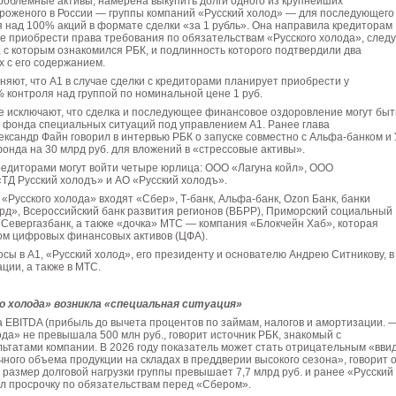
роблемные активы, намерена выкупить долги одного из крупнейших
роженого в России — группы компаний «Русский холод» — для последующего
 над 100% акций в формате сделки «за 1 рубль». Она направила кредиторам
 приобрести права требования по обязательствам «Русского холода», след
, с которым ознакомился РБК, и подлинность которого подтвердили два
х с его содержанием.
няют, что А1 в случае сделки с кредиторами планирует приобрести у
 контроля над группой по номинальной цене 1 руб.
е исключают, что сделка и последующее финансовое оздоровление могут быт
 фонда специальных ситуаций под управлением А1. Ранее глава
ксандр Файн говорил в интервью РБК о запуске совместно с Альфа-банком и
нда на 30 млрд руб. для вложений в «стрессовые активы».
кредиторами могут войти четыре юрлица: ООО «Лагуна койл», ООО
ТД Русский холодъ» и АО «Русский холодъ».
 «Русского холода» входят «Сбер», Т-банк, Альфа-банк, Ozon Банк, банки
рд», Всероссийский банк развития регионов (ВБРР), Приморский социальный
 Севергазбанк, а также «дочка» МТС — компания «Блокчейн Хаб», которая
ом цифровых финансовых активов (ЦФА).
сы в А1, «Русский холод», его президенту и основателю Андрею Ситникову, в
ции, а также в МТС.
о холода» возникла «специальная ситуация»
а EBITDA (прибыль до вычета процентов по займам, налогов и амортизации. 
ода» не превышала 500 млн руб., говорит источник РБК, знакомый с
татами компании. В 2026 году показатель может стать отрицательным «вви
чного объема продукции на складах в преддверии высокого сезона», говорит о
 размер долговой нагрузки группы превышает 7,7 млрд руб. и ранее «Русский
л просрочку по обязательствам перед «Сбером».