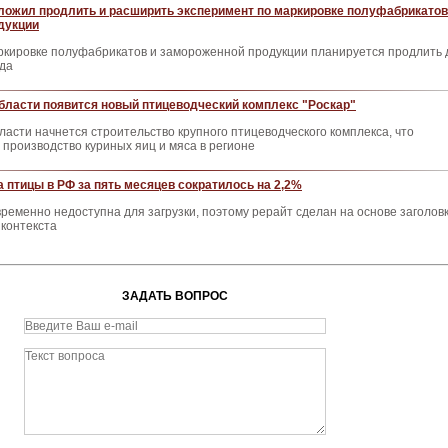
ложил продлить и расширить эксперимент по маркировке полуфабрикатов
дукции
ркировке полуфабрикатов и замороженной продукции планируется продлить 
ода
бласти появится новый птицеводческий комплекс "Роскар"
ласти начнется строительство крупного птицеводческого комплекса, что
 производство куриных яиц и мяса в регионе
 птицы в РФ за пять месяцев сократилось на 2,2%
ременно недоступна для загрузки, поэтому рерайт сделан на основе заголов
контекста
ЗАДАТЬ ВОПРОС