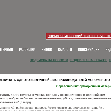
СПРАВОЧНИК РОССИЙСКИХ И ЗАРУБЕЖ
НТЕРВЬЮ
РАССЫЛКИ
РЫНОК
КАТАЛОГИ
КОНСЕРВАЦИЯ
РЕ
ПОДПИСКА НА НОВОСТИ
|
ПОДПИСКА НА КАТАЛОГ
|
ВЫКУПИТЬ ОДНОГО ИЗ КРУПНЕЙШИХ ПРОИЗВОДИТЕЛЕЙ МОРОЖЕНОГО
Справочно-информационный матер
упить долги группы «Русский холод» у ее кредиторов. В дальнейшем
уют приобрести бизнес за «номинальный рубль», оценивая первоначальн
ровление в ₽1,5 млрд
мпания А1, работающая на российском «рынке специальных ситуаций» и