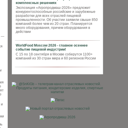
комплексных решениях
Экспозиция «Агропродмаш-2026» предложит
конкурентоспособные российские и зарубежные
разработки для всех отраслей пищевой
промышленности. Об участии заявили свыше 850
компаний более чем из 20 стран. Планируется
много оборудования, причем оборудования в
действии
% —
WorldFood Moscow 2026 - главное осеннее
ся
событие пищевой индустрии!
С 15 по 18 сентября в Москве соберутся 1100+
компаний из 30 стран мира и 60 регионов России
м
ния
е
лят
е
 и
ики
чь