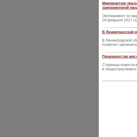
Минпромторг пред
замороженной про
Эксперимент по ма
28 февраля 2027 г
В Ленинградской о
В Ленинградской об
позволит увеличить
Производство мяса
Страница новости в
и общеотраслевого 