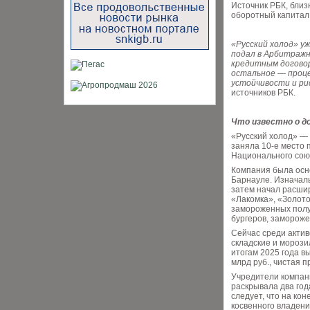
Источник РБК, близк
оборотный капитал 
«Русский холод» у
подал в Арбитражн
кредитным договора
остальное — проц
устойчивости и ри
источников РБК.
Что известно о д
«Русский холод» — 
заняла 10-е место 
Национального союз
Компания была осно
Барнауле. Изначаль
затем начал расшир
«Лакомка», «Золот
замороженных полуф
бургеров, заморож
Сейчас среди актив
складские и морози
итогам 2025 года в
млрд руб., чистая п
Учредители компан
раскрывала два год
следует, что на ко
косвенного владени