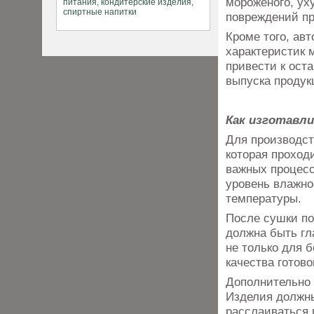
мороженого, ух
повреждений пр
Кроме того, ав
характеристик 
привести к ост
выпуска продук
Как изготавл
Для производст
которая проход
важных процесс
уровень влажно
температуры.
После сушки по
должна быть гл
не только для 
качества готово
Дополнительно 
Изделия должны
расслаиваться п