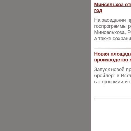
Минсельхоз от
год
На заседании п
госпрограммы р
Минсельхоза, Р
а также сохран
Новая площад
производство 
Запуск новой 
бройлер" в Исе
гастрономии и 