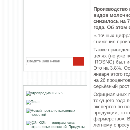
Производство 
видов молочно
снизилось на 
года. Об этом
В точных цифра
снижения произ
Также приведен
целях (но уже п
ROSNG) был исп
Это на 3,8%. О
января этого го
на 26 процентов
УЧАСТНИКИ ПРОЕКТА
серьёзный рост
Официальных пр
текущего года п
экспертов по п
продукции, кот
фермерство». В
летнему спросу