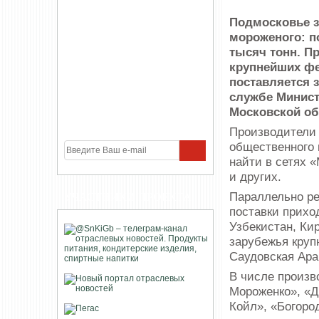
Подмосковье з
мороженого: п
тысяч тонн. П
крупнейших фе
поставляется 
службе Минист
Московской об
Производители
общественного 
найти в сетях 
и других.
Параллельно ре
УЧАСТНИКИ ПРОЕКТА
поставки прихо
Узбекистан, Ки
зарубежья круп
Саудовская Ара
В числе произв
Мороженко», «Д
Койл», «Богоро