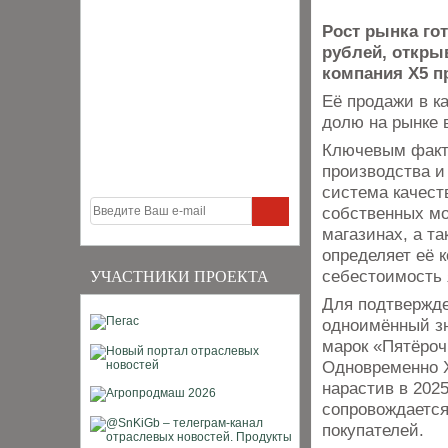
Рост рынка гот
рублей, откры
компания X5 п
Её продажи в к
долю на рынке 
Ключевым факто
производства и 
система качест
собственных мо
магазинах, а т
определяет её 
себестоимость
УЧАСТНИКИ ПРОЕКТА
Для подтвержде
одноимённый зн
марок «Пятёроч
Одновременно X
нарастив в 2025
сопровождаетс
покупателей.