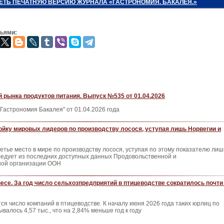
ЕТЬ ПЕЧАТНУЮ ВЕРСИЮ ЖУРНАЛА «ГАСТРОНОМИЯ. БАКАЛЕЯ.»
зьями:
 рынка продуктов питания. Выпуск №535 от 01.04.2026
Гастрономия Бакалея" от 01.04.2026 года
ойку мировых лидеров по производству лосося, уступая лишь Норвегии и
етье место в мире по производству лосося, уступая по этому показателю лиш
ледует из последних доступных данных Продовольственной и
ной организации ООН
весе. За год число сельхозпредприятий в птицеводстве сократилось почти
ся число компаний в птицеводстве. К началу июня 2026 года таких юрлиц по
валось 4,57 тыс., что на 2,84% меньше год к году