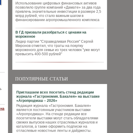
Использование цифровых финансовых активов
позволило группе компаний «Дамате» за два года
привлечь значительные инвестиции в размере 2,5
млрд рублей, что стало важным шагом в
финансировании агропромышленного комплекса
В ГД призвали разобраться с ценами на
мороженое
Лидер партии "Справедливая Россия" Сергей
Миронов отметил, что траты на покупку
мороженого для семьи из трех человек "уже могут
превысить 400-500 рублей"
ПОПУЛЯРНЫЕ СТАТЬИ
ь
Приглашаем всех посетить стенд редакции
журнала «Гастрономия. Бакалея» на выставке
«Агропродмаш – 2026»
Редакция журнала «Гастрономия. Бакалея»
 на
является постоянным участником выставки
«Агропродмаш». На стенде редакции все
посетители выставки могут стать обладателями
свежих выпусков наших отраслевых журналов и
каталогов, а также оформить подписки на
отласлевые новостные ленты и дайджесты.