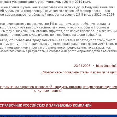
одолжает уверенно расти, увеличившись с 26 кг в 2010 году.
ом населения и увеличением потребления мяса на душу. Ведущий аналитик
ий Авельцов на конференции отметил, что основной фактор роста — это
рое демонстрирует стабильный прирост на уровне 2,7% в год с 2010 по 2024
 говядину растет лишь на уровне 1% в год, причем потребление говядины
тых странах из-за высокой стоимости и экологических проблем. Прогнозы
2026 году рынок свинины стабилизируется, в то время как спрос на мясо птицы
асти, что приведет к увеличению цен, особенно на фоне дефицита.
етил, что глобальная продовольственная система переходит от стабильного
нному росту, что отразилось на индексе продовольственных цен ФАО. Цены 
сти под влиянием спроса и ограниченного предложения, тогда как рынок
зывает позитивные результаты, с ожидаемым ростом производства в ближай
23.04.2026
•
https://meatinf
Смотреть все последние статьи и новости раздел
СПРАВОЧНИК РОССИЙСКИХ И ЗАРУБЕЖНЫХ КОМПАНИЙ