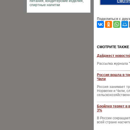
СМОТР
Поделиться с дру
CМОТРИТЕ ТАКЖЕ
Дайджест новостей
Рассылка журнала "
Россия вошла в тр
Чили
Россия занимает тр
Норвегии и Чили, с
сельскохозяйствен
Бройлер теряет в 
3%
В России сокращает
всей стране насчиты