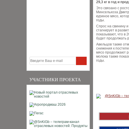
29,3 кг в год и пр
Это связано с рост
Минсельхоза Дмитр
куриное мясо, кото
годы.
Спрос на свинину и
стагнирует в разви
показывают, что в 
будет продолжать р
Авельцов также отм
снижения к постепе
мясо продолжают ра
молока также пока
годы.
УЧАСТНИКИ ПРОЕКТА