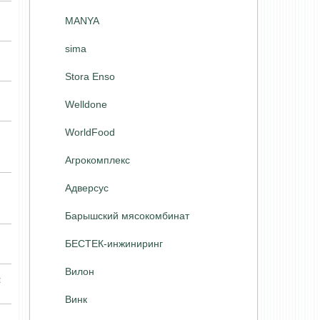
MANYA
sima
Stora Enso
Welldone
WorldFood
Агрокомплекс
Адверсус
Барышский мясокомбинат
БЕСТЕК-инжиниринг
Вилон
и
Винк