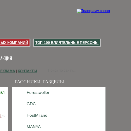
НЫХ КОМПАНИЙ
ТОП-100 ВЛИЯТЕЛЬНЫЕ ПЕРСОНЫ
ДАКЦИЯ
РЕКЛАМА
|
КОНТАКТЫ
РАССЫЛКИ. РАЗДЕЛЫ
Forestweller
иал
GDC
HostMilano
й
››
MANYA