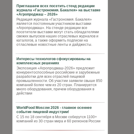
Приглашаем всех посетить стенд редакции
журнала «Гастрономия. Бакалея» на выставке
«Агропродмаш – 2026»
Редакция журнала «Гастрономия. Бакалея»
является постоянным участником выставки
«Агропродмаш». На стенде редакции все
посетители выставки могут стать обладателями
свежих выпусков наших отраслевых журналов и
каталогов, а также оформить подписки на
отласлевые новостные ленты и дайджесты.
Интересы технологов сфокусированы на
комплексных решениях
Экспозиция «Агропродмаш-2026» предложит
конкурентоспособные российские и зарубежные
разработки для всех отраслей пищевой
промышленности. Об участии заявили свыше 850
компаний более чем из 20 стран. Планируется
много оборудования, причем оборудования в
действии
WorldFood Moscow 2026 - главное осеннее
событие пищевой индустрии!
С 15 по 18 сентября в Москве соберутся 1100+
компаний из 30 стран мира и 60 регионов России