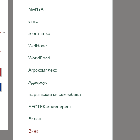
MANYA
sima
й
››
Stora Enso
Welldone
WorldFood
Агрокомплекс
Адверсус
Барышский мясокомбинат
БЕСТЕК-инжиниринг
Вилон
Винк