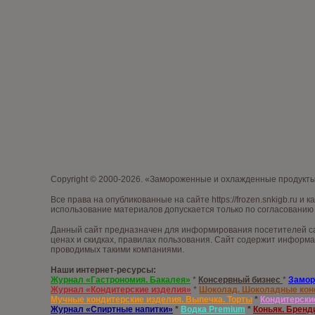
Copyright © 2000-2026. «Замороженные и охлажденные продукт
Все права на опубликованные на сайте
https://frozen.snkigb.ru
и к
использование материалов допускается только по согласованию 
Данный сайт предназначен для информирования посетителей са
ценах и скидках, правилах пользования. Сайт содержит информа
проводимых такими компаниями.
Наши интернет-ресурсы:
Журнал «Гастрономия. Бакалея»
*
Консервный бизнес
*
Замор
Журнал «Кондитерские изделия»
*
Шоколад. Шоколадные ко
Мучные кондитерские изделия. Выпечка. Торты
*
Кондитерски
Журнал «Спиртные напитки»
*
Водка
Premium
*
Коньяк. Бренд