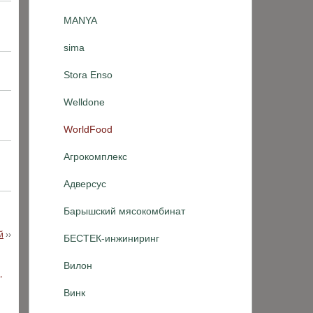
MANYA
sima
Stora Enso
Welldone
WorldFood
Агрокомплекс
Адверсус
Барышский мясокомбинат
й
››
БЕСТЕК-инжиниринг
Вилон
Винк