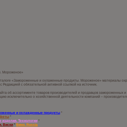
ы. Мороженое»
аталоге «Замороженные и охлаженные продукты. Мороженое» материалы охра
с Редакцией с обязательной активной ссылкой на источник.
йта об ассортименте товаров производителей и продавцов замороженных и х
цию исключительно о хозяйственной деятельности компаний – производителе
оженные и охлажденные продукты
*
нфеты
*
е изделия. Технологии
*
и. Виски
*
Вино. Russia