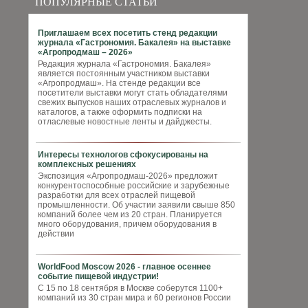
ПОПУЛЯРНЫЕ СТАТЬИ
Приглашаем всех посетить стенд редакции
журнала «Гастрономия. Бакалея» на выставке
«Агропродмаш – 2026»
Редакция журнала «Гастрономия. Бакалея»
является постоянным участником выставки
«Агропродмаш». На стенде редакции все
посетители выставки могут стать обладателями
свежих выпусков наших отраслевых журналов и
каталогов, а также оформить подписки на
отласлевые новостные ленты и дайджесты.
Интересы технологов сфокусированы на
комплексных решениях
Экспозиция «Агропродмаш-2026» предложит
конкурентоспособные российские и зарубежные
разработки для всех отраслей пищевой
промышленности. Об участии заявили свыше 850
компаний более чем из 20 стран. Планируется
много оборудования, причем оборудования в
действии
WorldFood Moscow 2026 - главное осеннее
событие пищевой индустрии!
С 15 по 18 сентября в Москве соберутся 1100+
компаний из 30 стран мира и 60 регионов России