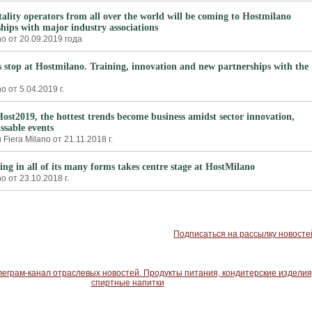
tality operators from all over the world will be coming to Hostmilano
hips with major industry associations
o от 20.09.2019 года
s stop at Hostmilano. Training, innovation and new partnerships with the
 от 5.04.2019 г.
Host2019, the hottest trends become business amidst sector innovation,
ssable events
iera Milano от 21.11.2018 г.
ing in all of its many forms takes centre stage at HostMilano
 от 23.10.2018 г.
Подписаться на рассылку новосте