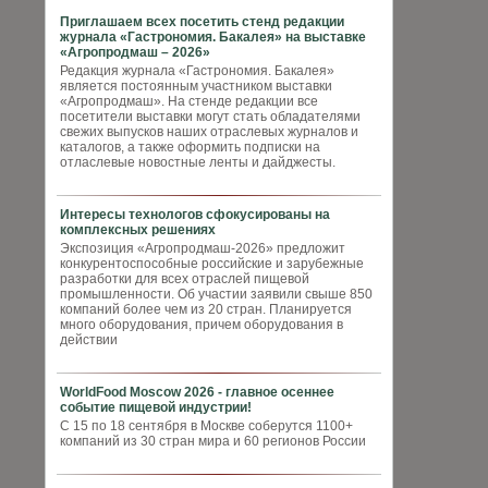
Приглашаем всех посетить стенд редакции
журнала «Гастрономия. Бакалея» на выставке
«Агропродмаш – 2026»
Редакция журнала «Гастрономия. Бакалея»
является постоянным участником выставки
«Агропродмаш». На стенде редакции все
посетители выставки могут стать обладателями
свежих выпусков наших отраслевых журналов и
каталогов, а также оформить подписки на
отласлевые новостные ленты и дайджесты.
Интересы технологов сфокусированы на
комплексных решениях
Экспозиция «Агропродмаш-2026» предложит
конкурентоспособные российские и зарубежные
разработки для всех отраслей пищевой
промышленности. Об участии заявили свыше 850
компаний более чем из 20 стран. Планируется
много оборудования, причем оборудования в
действии
WorldFood Moscow 2026 - главное осеннее
событие пищевой индустрии!
С 15 по 18 сентября в Москве соберутся 1100+
компаний из 30 стран мира и 60 регионов России