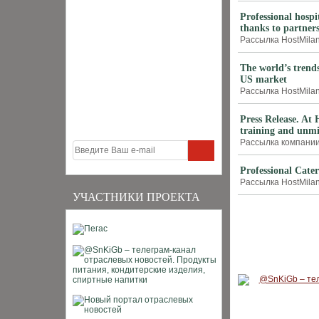
Professional hospi
thanks to partners
Рассылка HostMilan
The world’s trend
US market
Рассылка HostMilano
Press Release. At 
training and unmi
Рассылка компании F
Professional Cater
Рассылка HostMilano
УЧАСТНИКИ ПРОЕКТА