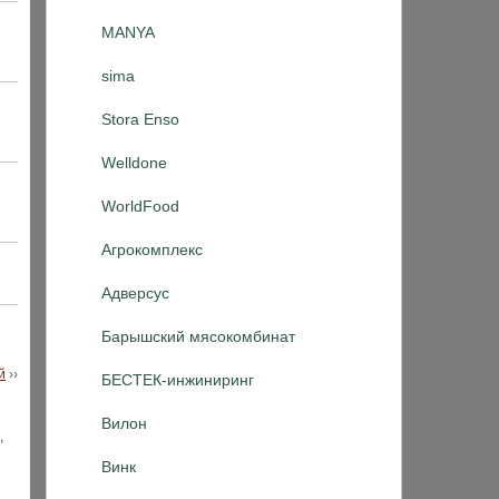
MANYA
sima
Stora Enso
Welldone
WorldFood
Агрокомплекс
Адверсус
Барышский мясокомбинат
й
››
БЕСТЕК-инжиниринг
Вилон
Винк