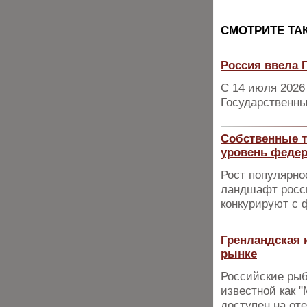
CМОТРИТЕ ТА
Россия ввела 
С 14 июля 2026
Государственны
Собственные т
уровень феде
Рост популярно
ландшафт росси
конкурируют с
Гренландская 
рынке
Российские рыб
известной как "
доступен на от